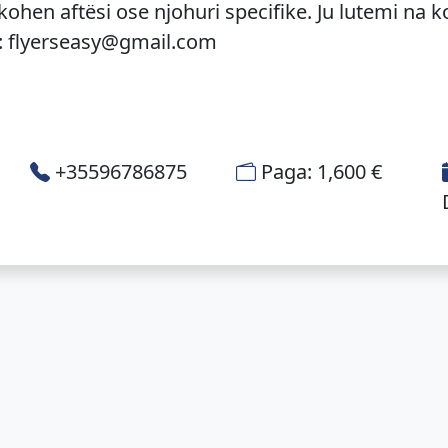
ohen aftësi ose njohuri specifike. Ju lutemi na k
:
flyerseasy@gmail.com
+35596786875
Paga: 1,600 €