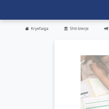
Kryefaqja
Shit-blerje