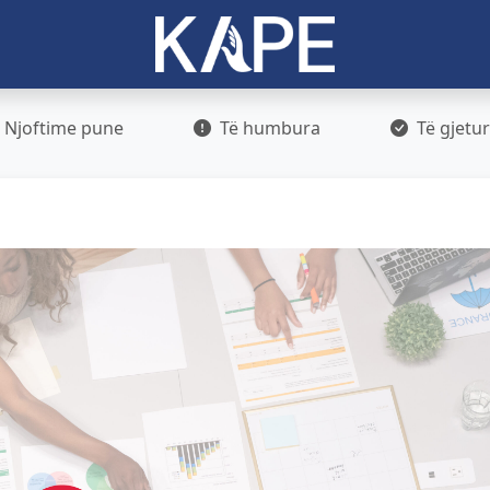
Njoftime pune
Të humbura
Të gjetu