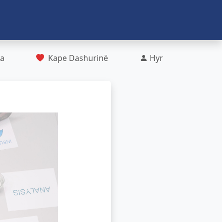
ra
Kape Dashurinë
Hyr