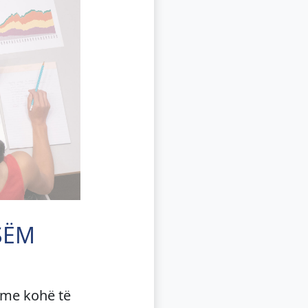
SËM
 me kohë të