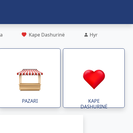
ra
Kape Dashurinë
Hyr
PAZARI
KAPE
DASHURINË