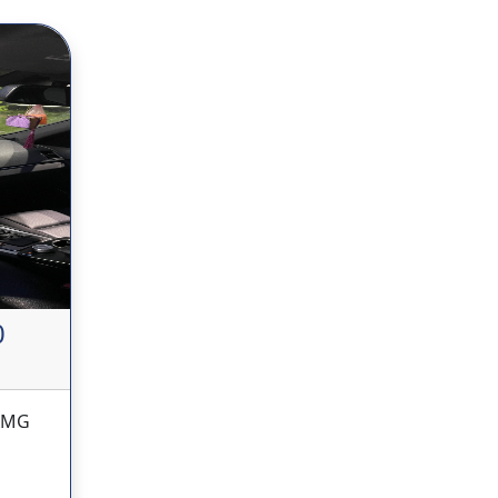
0
AMG
|