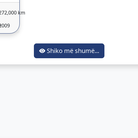
272,000 km
e
2009
Shiko më shumë...