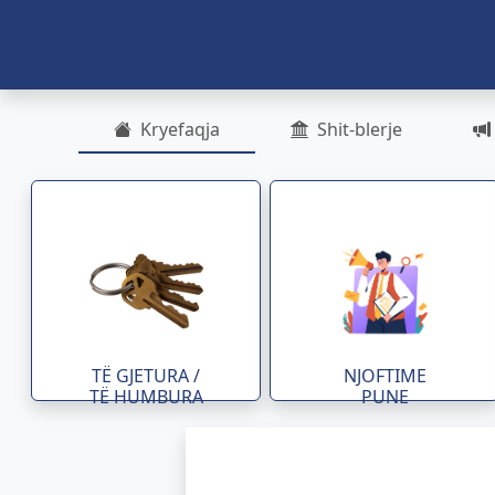
Kryefaqja
Shit-blerje
TË GJETURA /
NJOFTIME
TË HUMBURA
PUNE