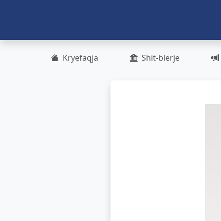
Kryefaqja
Shit-blerje