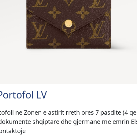
ortofol LV
oli ne Zonen e astirit rreth ores 7 pasdite (4 qe
 dokumente shqiptare dhe gjermane me emrin Els
kontaktoje