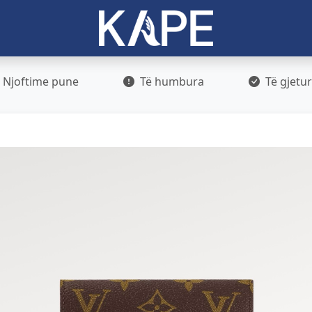
Njoftime pune
Të humbura
Të gjetu