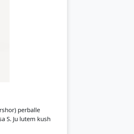
rshor) perballe
a S. Ju lutem kush