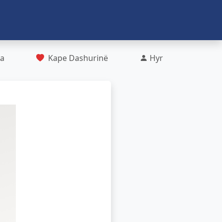
ra
Kape Dashurinë
Hyr