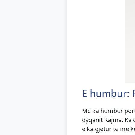
E humbur: P
Me ka humbur portof
dyqanit Kajma. Ka
e ka gjetur te me 