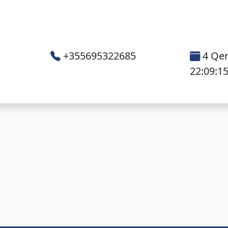
+355695322685
4 Qer
22:09:1